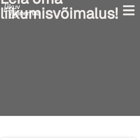
liikumisvõimalus!