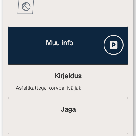
Muu info
Kirjeldus
Asfaltkattega korvpalliväljak
Jaga