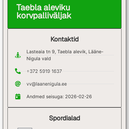
Taebla aleviku
korvpalliväljak
Kontaktid
Lasteaia tn 9, Taebla alevik, Lääne-
Nigula vald
+372 5919 1637
vv@laanenigula.ee
Andmed seisuga: 2026-02-26
Spordialad