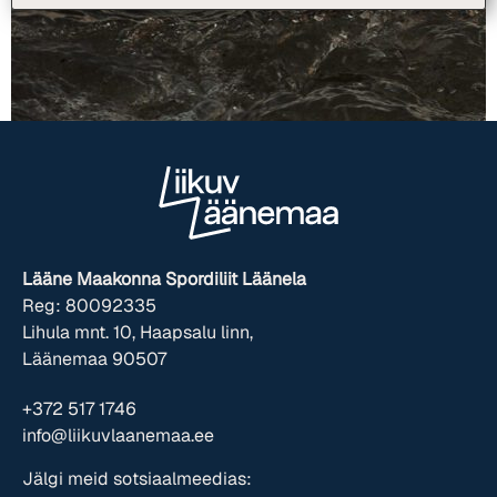
Lääne Maakonna Spordiliit Läänela
Reg: 80092335
Lihula mnt. 10, Haapsalu linn,
Läänemaa 90507
+372 517 1746
info@liikuvlaanemaa.ee
Jälgi meid sotsiaalmeedias: