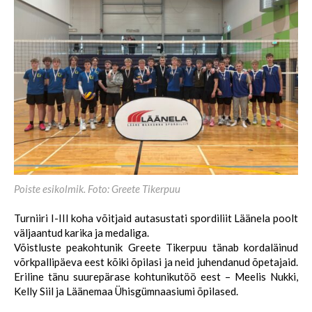
Poiste esikolmik. Foto: Greete Tikerpuu
Turniiri I-III koha võitjaid autasustati spordiliit Läänela poolt
väljaantud karika ja medaliga.
Võistluste peakohtunik Greete Tikerpuu tänab kordaläinud
võrkpallipäeva eest kõiki õpilasi ja neid juhendanud õpetajaid.
Eriline tänu suurepärase kohtunikutöö eest – Meelis Nukki,
Kelly Siil ja Läänemaa Ühisgümnaasiumi õpilased.