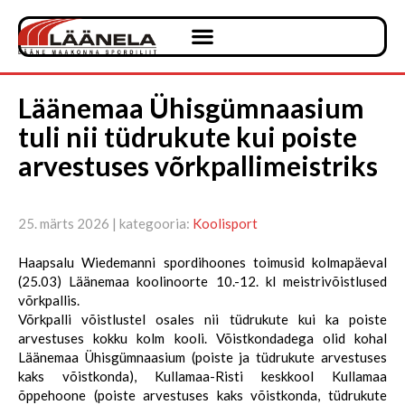
Läänemaa Ühisgümnaasium
tuli nii tüdrukute kui poiste
arvestuses võrkpallimeistriks
25. märts 2026 | kategooria:
Koolisport
Haapsalu Wiedemanni spordihoones toimusid kolmapäeval
(25.03) Läänemaa koolinoorte 10.-12. kl meistrivõistlused
võrkpallis.
Võrkpalli võistlustel osales nii tüdrukute kui ka poiste
arvestuses kokku kolm kooli. Võistkondadega olid kohal
Läänemaa Ühisgümnaasium (poiste ja tüdrukute arvestuses
kaks võistkonda), Kullamaa-Risti keskkool Kullamaa
õppehoone (poiste arvestuses kaks võistkonda, tüdrukute