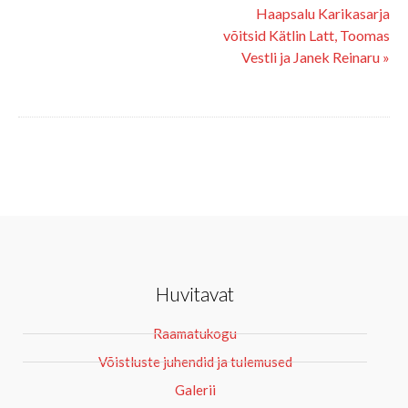
Haapsalu Karikasarja
võitsid Kätlin Latt, Toomas
Vestli ja Janek Reinaru »
Huvitavat
Raamatukogu
Võistluste juhendid ja tulemused
Galerii