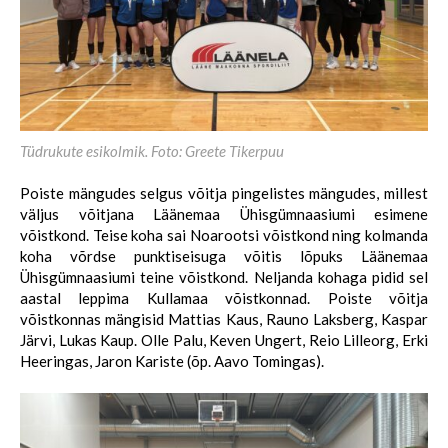
Tüdrukute esikolmik. Foto: Greete Tikerpuu
Poiste mängudes selgus võitja pingelistes mängudes, millest
väljus võitjana Läänemaa Ühisgümnaasiumi esimene
võistkond. Teise koha sai Noarootsi võistkond ning kolmanda
koha võrdse punktiseisuga võitis lõpuks Läänemaa
Ühisgümnaasiumi teine võistkond. Neljanda kohaga pidid sel
aastal leppima Kullamaa võistkonnad. Poiste võitja
võistkonnas mängisid Mattias Kaus, Rauno Laksberg, Kaspar
Järvi, Lukas Kaup. Olle Palu, Keven Ungert, Reio Lilleorg, Erki
Heeringas, Jaron Kariste (õp. Aavo Tomingas).