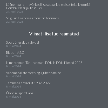
Läänemaa rannavõrkpalli segapaaride meistriteks krooniti
Hendrik Naar ja Triin Heilu
27. juuli 2026
Selgusid Läänemaa meistrid tennises
20. juuli 2026
Viimati lisatud raamatud
Sport ühendab rahvaid
8. mai 2024
Biatlon A&O
8. mai 2024
Nimeraamat. Tänuraamat : EOK ja EOK liikmed 2023
8. mai 2024
Vanemaealiste treeningu juhendamine
8. mai 2024
Tartumaa spordiliit 1932-2022
8. mai 2024
Õnnelik spordilaps
8. mai 2024