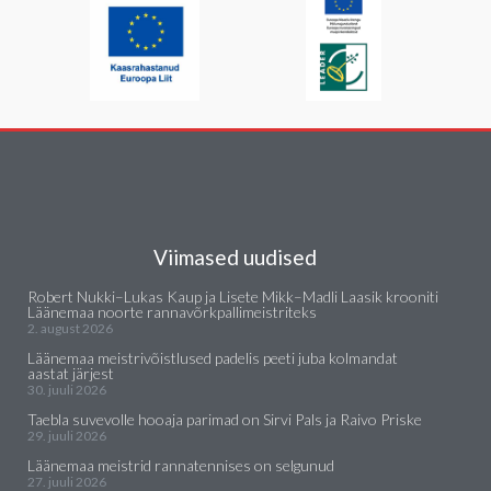
Viimased uudised
Robert Nukki–Lukas Kaup ja Lisete Mikk–Madli Laasik krooniti
Läänemaa noorte rannavõrkpallimeistriteks
2. august 2026
Läänemaa meistrivõistlused padelis peeti juba kolmandat
aastat järjest
30. juuli 2026
Taebla suvevolle hooaja parimad on Sirvi Pals ja Raivo Priske
29. juuli 2026
Läänemaa meistrid rannatennises on selgunud
27. juuli 2026