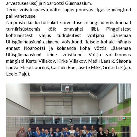
arvestuses üks) ja Noarootsi Gümnaasium.
Terve võistluspäeva vältel jagus põnevust igasse mängitud
pallivahetusse.
Nii poiste kui ka tüdrukute arvestuses mängisid võistkonnad
turniirisüsteemis kõik omavahel läbi. Pingelistest
kohtumistest väljus tüdrukutest võitjana Läänemaa
Ühisgümnaasiumi esimene võistkond. Teisele kohale mängis
ennast Noarootsi ja kolmanda koha võttis Läänemaa
Ühisgümnaasiumi teine võistkond. Võitja võistkonnas
mängisid Kertu Villakov, Kirke Villakov, Madli Laasik, Simona
Ladva, Eliise Loorens, Carmen Rae, Lisete Mikk, Grete Liik (õp.
Leelo Paju).