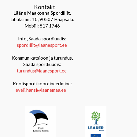
Kontakt
Lääne Maakonna Spordiliit.
Lihula mnt 10, 90507 Haapsalu.
Mobiil: 517 1746
Info, Saada spordiuudis:
spordiliit@laanesport.ee
Kommunikatsioon ja turundus,
Saada spordiuudis:
turundus@laanesport.ee
Koolispordi koordineerimine:
eveli.hansi@laanemaa.ee