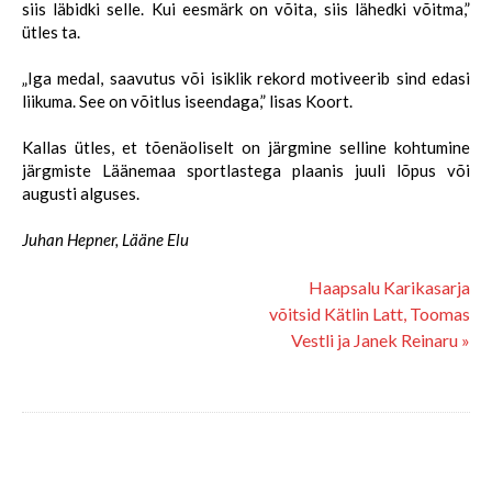
siis läbidki selle. Kui eesmärk on võita, siis lähedki võitma,”
ütles ta.
„Iga medal, saavutus või isiklik rekord motiveerib sind edasi
liikuma. See on võitlus iseendaga,” lisas Koort.
Kallas ütles, et tõenäoliselt on järgmine selline kohtumine
järgmiste Läänemaa sportlastega plaanis juuli lõpus või
augusti alguses.
Juhan Hepner, Lääne Elu
Haapsalu Karikasarja
võitsid Kätlin Latt, Toomas
Vestli ja Janek Reinaru »