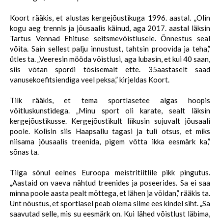
Koort rääkis, et alustas kergejõustikuga 1996. aastal. „Olin
kogu aeg trennis ja jõusaalis käinud, aga 2017. aastal läksin
Tartus Vennad Ehituse seitsmevõistlusele. Õnnestus seal
võita. Sain sellest palju innustust, tahtsin proovida ja teha,”
ütles ta. „Veeresin mööda võistlusi, aga lubasin, et kui 40 saan,
siis võtan spordi tõsisemalt ette. 35aastaselt saad
vanusekoefitsiendiga veel peksa,” kirjeldas Koort.
Tilk rääkis, et tema sportlasetee algas hoopis
võitluskunstidega. „Minu sport oli karate, sealt läksin
kergejõustikusse. Kergejõustikult liikusin sujuvalt jõusaali
poole. Kolisin siis Haapsallu tagasi ja tuli otsus, et miks
niisama jõusaalis treenida, pigem võtta ikka eesmärk ka,”
sõnas ta.
Tilga sõnul eelnes Euroopa meistritiitlile pikk pingutus.
„Aastaid on vaeva nähtud treenides ja poseerides. Sa ei saa
minna poole aasta pealt mõttega, et lähen ja võidan,” rääkis ta.
Unt nõustus, et sportlasel peab olema silme ees kindel siht. „Sa
saavutad selle, mis su eesmärk on. Kui lähed võistlust läbima,