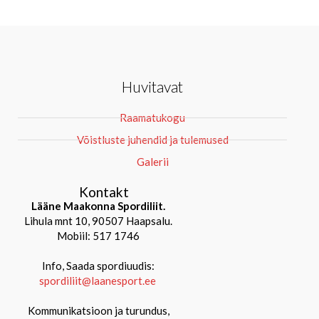
Huvitavat
Raamatukogu
Võistluste juhendid ja tulemused
Galerii
Kontakt
Lääne Maakonna Spordiliit.
Lihula mnt 10, 90507 Haapsalu.
Mobiil: 517 1746
Info, Saada spordiuudis:
spordiliit@laanesport.ee
Kommunikatsioon ja turundus,