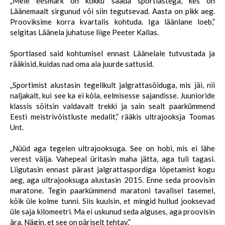
„Meie eesmärk on kokku saada sportlastega, kes on
Läänemaalt sirgunud või siin tegutsevad. Aasta on pikk aeg.
Prooviksime korra kvartalis kohtuda. Iga läänlane loeb,”
selgitas Läänela juhatuse liige Peeter Kallas.
Sportlased said kohtumisel ennast Läänelale tutvustada ja
rääkisid, kuidas nad oma ala juurde sattusid.
„Sportimist alustasin tegelikult jalgrattasõiduga, mis jäi, nii
naljakalt, kui see ka ei kõla, eelmisesse sajandisse. Juunioride
klassis sõitsin valdavalt trekki ja sain sealt paarkümmend
Eesti meistrivõistluste medalit,” rääkis ultrajooksja Toomas
Unt.
„Nüüd aga tegelen ultrajooksuga. See on hobi, mis ei lähe
verest välja. Vahepeal üritasin maha jätta, aga tuli tagasi.
Liigutasin ennast pärast jalgrattaspordiga lõpetamist kogu
aeg, aga ultrajooksuga alustasin 2015. Enne seda proovisin
maratone. Tegin paarkümmend maratoni tavalisel tasemel,
kõik üle kolme tunni. Siis kuulsin, et mingid hullud jooksevad
üle saja kilomeetri. Ma ei uskunud seda alguses, aga proovisin
ära. Nägin, et see on päriselt tehtav.”