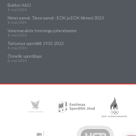
Biatlon A&O
8. mai 2024
Nimeraamat. Tänuraamat : EOK ja EOK liikmed 2023
8. mai 2024
Vanemaealiste treeningu juhendamine
8. mai 2024
Tartumaa spordiliit 1932-2022
8. mai 2024
Õnnelik spordilaps
8. mai 2024