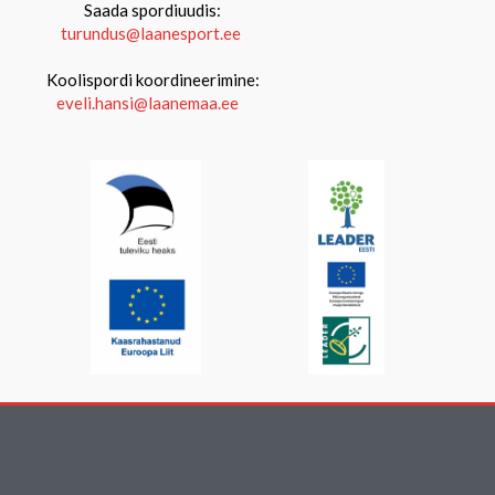
Saada spordiuudis:
turundus@laanesport.ee
Koolispordi koordineerimine:
eveli.hansi@laanemaa.ee