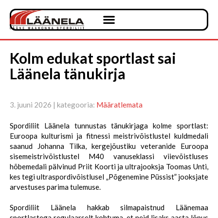
Kolm edukat sportlast sai
Läänela tänukirja
3. juuni 2026 | kategooria:
Määratlemata
Spordiliit Läänela tunnustas tänukirjaga kolme sportlast:
Euroopa kulturismi ja fitnessi meistrivõistlustel kuldmedali
saanud Johanna Tilka, kergejõustiku veteranide Euroopa
sisemeistrivõistlustel M40 vanuseklassi viievõistluses
hõbemedali pälvinud Priit Koorti ja ultrajooksja Toomas Unti,
kes tegi ultraspordivõistlusel „Põgenemine Püssist” jooksjate
arvestuses parima tulemuse.
Spordiliit Läänela hakkab silmapaistnud Läänemaa
sportlastega regulaarselt kohtuma, et neid lisaks aasta lõpus