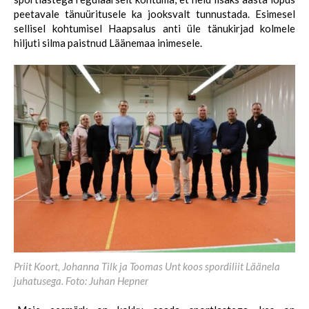
peetavale tänuüritusele ka jooksvalt tunnustada. Esimesel
sellisel kohtumisel Haapsalus anti üle tänukirjad kolmele
hiljuti silma paistnud Läänemaa inimesele.
Priit Koort, Johanna Tilk ja Toomas Unt koos spordiliit Läänela
juhatusega. Foto: Juhan Hepner