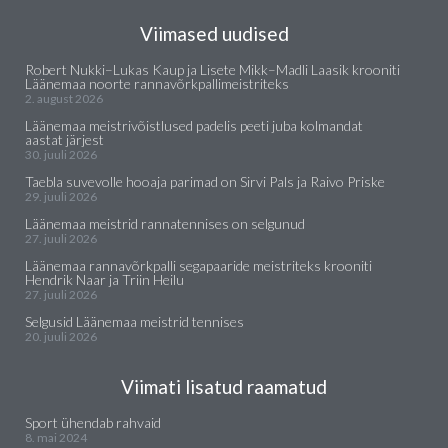
Viimased uudised
Robert Nukki–Lukas Kaup ja Lisete Mikk–Madli Laasik krooniti
Läänemaa noorte rannavõrkpallimeistriteks
2. august 2026
Läänemaa meistrivõistlused padelis peeti juba kolmandat
aastat järjest
30. juuli 2026
Taebla suvevolle hooaja parimad on Sirvi Pals ja Raivo Priske
29. juuli 2026
Läänemaa meistrid rannatennises on selgunud
27. juuli 2026
Läänemaa rannavõrkpalli segapaaride meistriteks krooniti
Hendrik Naar ja Triin Heilu
27. juuli 2026
Selgusid Läänemaa meistrid tennises
20. juuli 2026
Viimati lisatud raamatud
Sport ühendab rahvaid
8. mai 2024